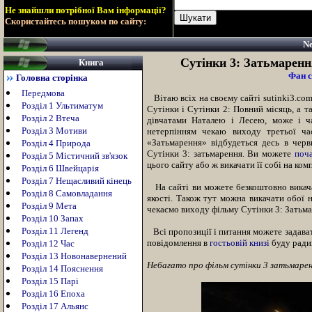
Не знайшли потрібної Вам інформації?
Скористайтесь пошуком по сайту:
Ne
Сутінки 3: Затьмаренн
Книга
Фан с
Головна сторінка
Передмова
Вітаю всіх на своєму сайті
sutinki3.co
Розділ 1 Ультиматум
Сутінки і Сутінки 2: Повний місяць
,
а та
Розділ 2 Втеча
дівчатами Наталею і Лесею, може і ч
Розділ 3 Мотиви
нетерпінням чекаю виходу третьої ча
«Затьмарення» відбудеться десь в черв
Розділ 4 Природа
Сутінки 3: затьмарення. Ви можете
поч
Розділ 5 Містичний зв'язок
цього сайту або ж викачати її собі на ком
Розділ 6 Швейцарія
Розділ 7 Нещасливий кінець
На сайті ви можете безкоштовно викача
Розділ 8 Самовладання
якості. Також тут можна викачати обої н
Розділ 9 Мета
чекаємо виходу фільму Сутінки 3: Затьмар
Розділ 10 Запах
Розділ 11 Легенд
Всі пропозиції і питання можете задава
повідомлення в
гостьовій книзі
буду радий
Розділ 12 Час
Розділ 13 Новонавернений
Небагато про фільм сутінки 3 затьмарен
Розділ 14 Пояснення
Розділ 15 Парі
Розділ 16 Епоха
Розділ 17 Альянс