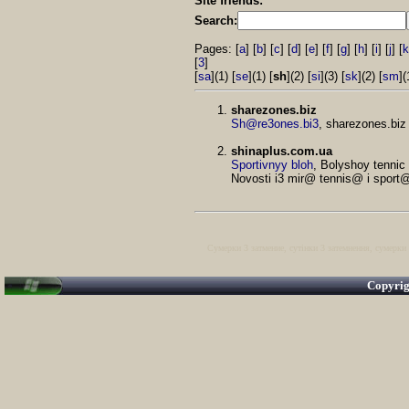
Site friends:
Search:
Pages: [
a
] [
b
] [
c
] [
d
] [
e
] [
f
] [
g
] [
h
] [
i
] [
j
] [
k
[
3
]
[
sa
](1) [
se
](1) [
sh
](2) [
si
](3) [
sk
](2) [
sm
](
sharezones.biz
Sh@re3ones.bi3
, sharezones.biz 
shinaplus.com.ua
Sportivnyy bloh
, Bolyshoy tenni
Novosti i3 mir@ tennis@ i sport
Сумерки 3 затмение
,
сутінки 3 затемнення
,
сумерки 
Copyri