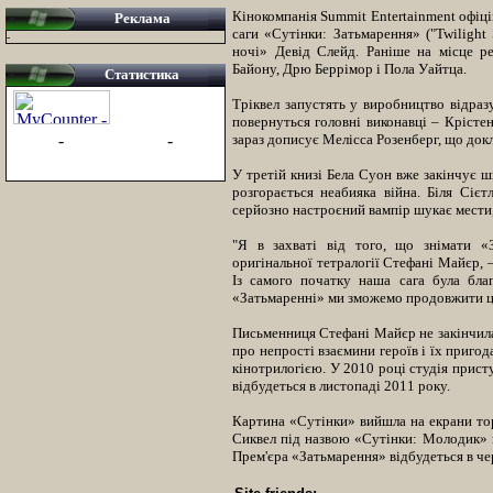
Кінокомпанія Summit Entertainment офіц
Реклама
саги «Сутінки: Затьмарення» ("Twilight 
-
ночі» Девід Слейд. Раніше на місце ре
Байону, Дрю Беррімор і Пола Уайтца.
Статистика
Тріквел запустять у виробництво відраз
повернуться головні виконавці – Крісте
-
-
зараз дописує Мелісса Розенберг, що док
У третій книзі Бела Суон вже закінчує шк
розгорається неабияка війна. Біля Сіє
серйозно настроєний вампір шукає мести,
"Я в захваті від того, що знімати 
оригінальної тетралогії Стефані Майєр, 
Із самого початку наша сага була бла
«Затьмаренні» ми зможемо продовжити ц
Письменниця Стефані Майєр не закінчила 
про непрості взаємини героїв і їх приго
кінотрилогією. У 2010 році студія присту
відбудеться в листопаді 2011 року.
Картина «Сутінки» вийшла на екрани торі
Сиквел під назвою «Сутінки: Молодик» в
Прем'єра «Затьмарення» відбудеться в че