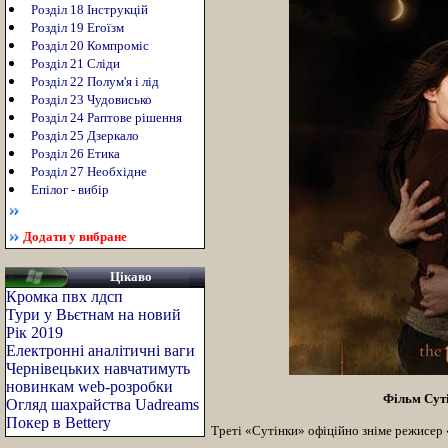
Розділ 18 Інструкцій
Розділ 19 Егоїзм
Розділ 20 Компроміс
Розділ 21 Сліди
Розділ 22 Полум'я і лід
Розділ 23 Чудовисько
Розділ 24 Раптове рішення
Розділ 25 Дзеркало
Розділ 26 Етика
Розділ 27 Необхідне
Епілог - вибір
Додати у вибране
Цікаво
Кромка пвх лдсп
Тури у Вьєтнам на новий
Рік 2019
Електронні аналітичні ваги
Чернівецьких навчатимуть
новинкам web-розробки
Фільм Суті
Огляд шахрайства Uadreams
Покер в Bettery
Треті «Сутінки» офіційно зніме режисер 