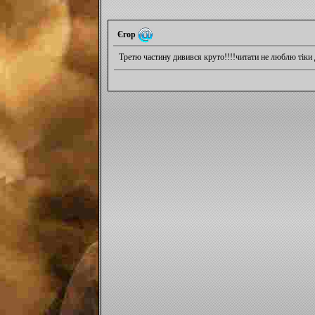
Єгор
Третю частину дивився круто!!!!читати не люблю тіки ди