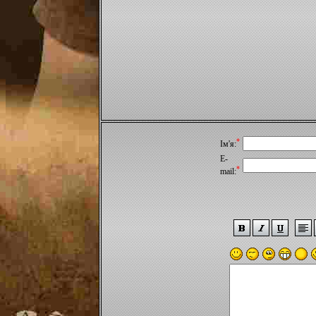
*
Ім'я:
E-
*
mail: