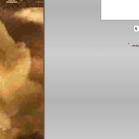
*
- поля