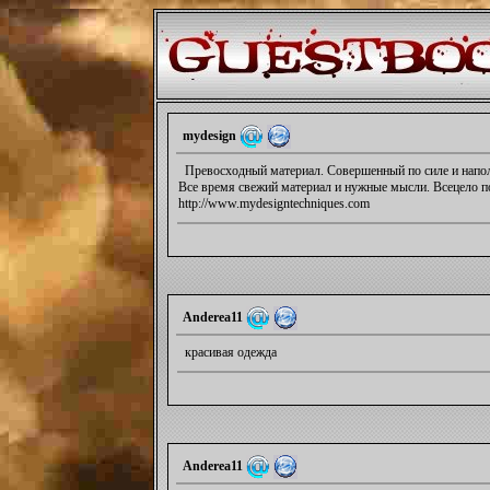
mydesign
Превосходный материал. Совершенный по силе и напол
Все время свежий материал и нужные мысли. Всецело п
http://www.mydesigntechniques.com
Anderea11
красивая одежда
Anderea11