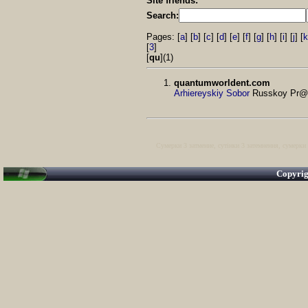
Site friends:
Search:
Pages: [
a
] [
b
] [
c
] [
d
] [
e
] [
f
] [
g
] [
h
] [
i
] [
j
] [
k
[
3
]
[
qu
](1)
quantumworldent.com
Arhiereyskiy Sobor
Russkoy Pr@v
Сумерки 3 затмение
,
сутінки 3 затемнення
,
сумерки 
Copyri