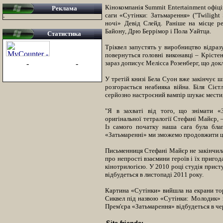
Кінокомпанія Summit Entertainment офіц
Реклама
саги «Сутінки: Затьмарення» ("Twilight 
-
ночі» Девід Слейд. Раніше на місце ре
Байону, Дрю Беррімор і Пола Уайтца.
Статистика
Тріквел запустять у виробництво відраз
повернуться головні виконавці – Крісте
-
-
зараз дописує Мелісса Розенберг, що док
У третій книзі Бела Суон вже закінчує шк
розгорається неабияка війна. Біля Сіє
серйозно настроєний вампір шукає мести,
"Я в захваті від того, що знімати 
оригінальної тетралогії Стефані Майєр, 
Із самого початку наша сага була бла
«Затьмаренні» ми зможемо продовжити ц
Письменниця Стефані Майєр не закінчила 
про непрості взаємини героїв і їх приго
кінотрилогією. У 2010 році студія присту
відбудеться в листопаді 2011 року.
Картина «Сутінки» вийшла на екрани торі
Сиквел під назвою «Сутінки: Молодик» в
Прем'єра «Затьмарення» відбудеться в че