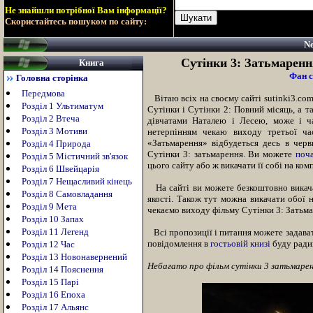
Не знайшли потрібної Вам інформації?
Скористайтесь пошуком по сайту:
Ne
Сутінки 3: Затьмаренн
Книга
Фан с
Головна сторінка
Передмова
Вітаю всіх на своєму сайті
sutinki3.co
Розділ 1 Ультиматум
Сутінки і Сутінки 2: Повний місяць
,
а та
Розділ 2 Втеча
дівчатами Наталею і Лесею, може і ч
Розділ 3 Мотиви
нетерпінням чекаю виходу третьої ча
«Затьмарення» відбудеться десь в черв
Розділ 4 Природа
Сутінки 3: затьмарення. Ви можете
поч
Розділ 5 Містичний зв'язок
цього сайту або ж викачати її собі на ком
Розділ 6 Швейцарія
Розділ 7 Нещасливий кінець
На сайті ви можете безкоштовно викача
Розділ 8 Самовладання
якості. Також тут можна викачати обої н
Розділ 9 Мета
чекаємо виходу фільму Сутінки 3: Затьмар
Розділ 10 Запах
Розділ 11 Легенд
Всі пропозиції і питання можете задава
повідомлення в
гостьовій книзі
буду радий
Розділ 12 Час
Розділ 13 Новонавернений
Небагато про фільм сутінки 3 затьмарен
Розділ 14 Пояснення
Розділ 15 Парі
Розділ 16 Епоха
Розділ 17 Альянс