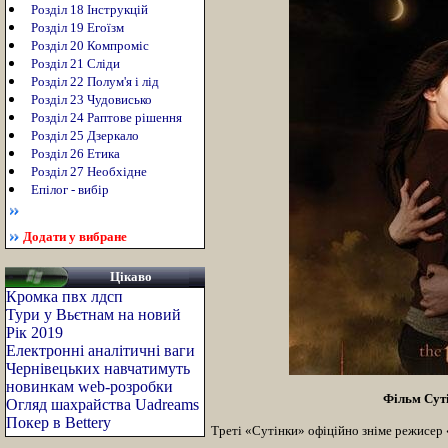
Розділ 18 Інструкцій
Розділ 19 Егоїзм
Розділ 20 Компроміс
Розділ 21 Сліди
Розділ 22 Полум'я і лід
Розділ 23 Чудовисько
Розділ 24 Раптове рішення
Розділ 25 Дзеркало
Розділ 26 Етика
Розділ 27 Необхідне
Епілог - вибір
Додати у вибране
Цікаво
Кромка пвх лдсп
Тури у Вьєтнам на новий
Рік 2019
Електронні аналітичні ваги
Чернівецьких навчатимуть
новинкам web-розробки
Фільм Суті
Огляд шахрайства Uadreams
Покер в Bettery
Треті «Сутінки» офіційно зніме режисер 