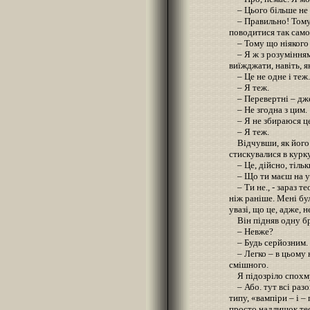
– Цього більше не 
– Правильно! Тому 
поводитися так само
– Тому що ніякого 
– Я ж з розумінням 
виїжджати, навіть, я
– Це не одне і теж.
– Я теж.
– Перевертні – дже
– Не згодна з цим.
– Я не збираюся це
– Я теж.
Відчувши, як його 
стискувалися в курку
– Це, дійсно, тільки
– Що ти маєш на ува
– Ти не., - зараз т
ніж раніше. Мені бу
увазі, що це, адже, 
Він підняв одну бр
– Невже?
– Будь серйозним.
– Легко – в цьому н
смішного.
Я підозріло спохм
– Або. тут всі разом
типу, «вампіри – і 
просто надлишок те