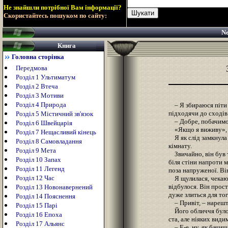
Не знайшли потрібної Вам інформації?
Скористайтесь пошуком по сайту:
Ne
Книга
Головна сторінка
Передмова
Розділ 1 Ультиматум
Розділ 2 Втеча
Розділ 3 Мотиви
Розділ 4 Природа
– Я збираюся піти п
підходячи до сходів
Розділ 5 Містичний зв'язок
– Добре, побачимося
Розділ 6 Швейцарія
«Якщо я виживу», –
Розділ 7 Нещасливий кінець
Я як слід замкнула 
Розділ 8 Самовладання
кімнату.
Розділ 9 Мета
Звичайно, він був та
Розділ 10 Запах
біля стіни напроти 
Розділ 11 Легенд
поза напруженої. Ві
Розділ 12 Час
Я щулилася, чекаюч
відбулося. Він прос
Розділ 13 Новонавернений
дуже злиться для тог
Розділ 14 Пояснення
– Привіт, – нарешті,
Розділ 15 Парі
Його обличчя було, 
Розділ 16 Епоха
ста, але ніяких види
Розділ 17 Альянс
– Е-е..ну, як бачиш,