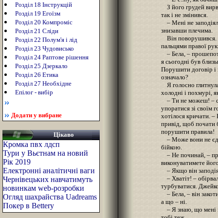
Розділ 18 Інструкцій
З його грудей вирва
Розділ 19 Егоїзм
так і не змінився.
Розділ 20 Компроміс
– Мені не заподіяли
знизавши плечима.
Розділ 21 Сліди
Він поворушився. З
Розділ 22 Полум'я і лід
пальцями правої рук
Розділ 23 Чудовисько
– Бела, – прошепоті
Розділ 24 Раптове рішення
я сьогодні був близ
Розділ 25 Дзеркало
Порушити договір і 
Розділ 26 Етика
означало?
Розділ 27 Необхідне
Я голосно глитнула,
Епілог - вибір
холодні і похмурі, як
– Ти не можеш! – ск
упоратися зі своїм г
Додати у вибране
хотілося кричати. –
привід, щоб почати 
порушити правила!
Цікаво
– Може вони не єди
Кромка пвх лдсп
бійкою.
Тури у Вьєтнам на новий
– Не починай, – про
Рік 2019
виконуватимете його
Електронні аналітичні ваги
– Якщо він заподія
– Хватіт! – обірвала
Чернівецьких навчатимуть
турбуватися. Джейко
новинкам web-розробки
– Бела, – він закоти
Огляд шахрайства Uadreams
а що – ні.
Покер в Bettery
– Я знаю, що мені 
тобі теж.