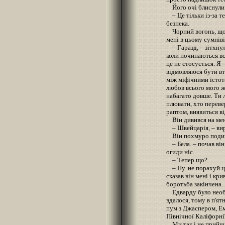
Його очі блиснули
– Це тільки із-за те
безпека.
Чорний вогонь, що 
мені в цьому сумніві
– Гаразд, – зітхнула
коли починаються всі
це не стосується. Я
відмовляюся бути вт
між міфічними істота
любов всього мого ж
набагато довше. Ти 
плювати, хто переве
раптом, виявиться в
Він дивився на мене
– Швейцарія, – вир
Він похмуро подиви
– Бела. – почав він
огиди ніс.
– Тепер що?
– Ну. не порахуй це
сказав він мені і кри
боротьба закінчена. 
Едварду було необх
вдалося, тому в п'я
пум з Джаспером, Ем
Північної Каліфорні
Ми так і не прийшли