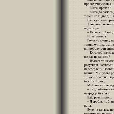
проводячи уздовж н
– Мила, правда?
– Мила до самого дах
тільки на ті два дн
Еліс скорчила грим
Хвилиною пізніше я
видихнула:
– На весь той час, к
Вона кивнула.
Голосно хлопнувши 
танцюючим кроком пі
випробовуючи аніна
– Еліс, тобі не зда
віддає параноєю?
– Взагалі-то немає,
розумієш, наскільк
перевертень. Особли
бачити. Минулого раз
тобою було в порядк
безрозсудною.
Мій голос став уїд
– Так, і піжамна ве
осереддя безпеки.
Еліс розсміялася.
– Я зроблю тобі пед
вона.
Було не так вже по
утримували проти мо