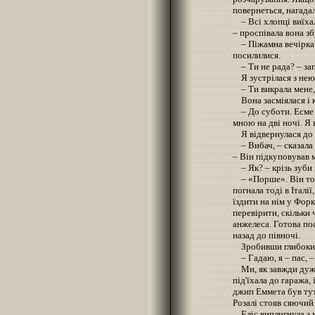
повернеться, нагадал
– Всі хлопці виїхал
– проспівала вона з
– Піжамна вечірка? 
посилилися.
– Ти не рада? – зап
Я зустрілася з нею
– Ти викрала мене,
Вона засміялася і к
– До суботи. Есме у
мною на дві ночі. Я 
Я відвернулася до в
– Вибач, – сказала Е
– Він підкуповував 
– Як? – крізь зуби 
– «Порше». Він точь
погнала тоді в Італії
їздити на нім у Фор
перевірити, скільки 
анжелеса. Готова по
назад до півночі.
Зробивши глибокий 
– Гадаю, я – пас, –
Ми, як завжди дуже
під'їхала до гаража,
джип Еммета був тут
Розалі стояв сяючи
Еліс виплигнула з м