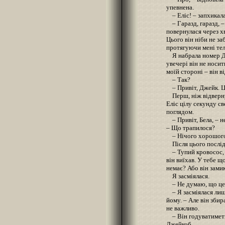
упевнена.
– Еліс! – запхикала
– Гаразд, гаразд, – 
повернулася через х
Цього він ніби не за
протягуючи мені те
Я набрала номер Дж
увечері він не носит
моїй стороні – він ві
– Так?
– Привіт, Джейк. Ц
Перш, ніж відвернут
Еліс цілу секунду с
поглядом.
– Привіт, Бела, – н
– Що трапилося?
– Нічого хорошого. 
Після цього послід
– Тупий кровосос, –
він виїхав. У тебе щ
немає? Або він замик
Я засміялася.
– Не думаю, що це
– Я засміялася лише
йому. – Але він збир
не важливо.
– Він годуватиметь
Джейкоб.