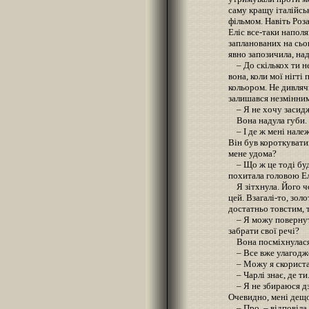
саму кращу італійсь
фільмом. Навіть Роза
Еліс все-таки наполя
запланованих на сьог
явно запозичила, на
– До скількох ти не
вона, коли мої нігт
кольором. Не дивлячи
залишався незмінним
– Я не хочу засиджу
Вона надула губи.
– І де ж мені належ
Він був короткувати
мене удома?
– Що ж це тоді буде
похитала головою Ел
Я зітхнула. Його ч
цей. Взагалі-то, зол
достатньо товстим, та
– Я можу повернути
забрати свої речі?
Вона посміхнулас
– Все вже улагодж
– Можу я скориста
– Чарлі знає, де ти
– Я не збираюся дзв
Очевидно, мені дещо
– Про, – відповіла в