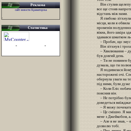
Він стулив щелепу. 
Реклама
все ще стояв напроти
сайт новости Краматорска
відстань між нами.
-
Я глибоко зітхнула 
місця, коли я обвила
Статистика
променів полуденног
вікна, його шкіра з
здавався шматком ль
– Пробач, що змуси
-
-
Він зітхнув і трохи
– Хвилювання – дуже
був довгий день.
– Ти не повинен був 
думала, що ти полю
Я подивилася йому 
насторожені очі. Спо
обернула уваги на те
під ними, були дуже
– Коли Еліс побачил
пояснив він.
– Не потрібно було
доведеться виїжджат
– Я можу почекати
– Це смішно. Я маю 
мене з Джейкобом, ал
– Але я не знав, – о
дозволю тобі.
– Про, немає. Я мож