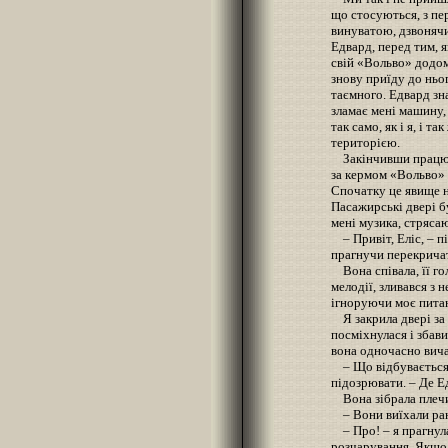
що стосуються, з пе
винуватою, дзвоняч
Едвард, перед тим, я
свій «Вольво» додом
знову приїду до ньог
таємного. Едвард зна
зламає мені машину,
так само, як і я, і 
територією.
Закінчивши працюва
за кермом «Вольво» 
Спочатку це явище н
Пасажирські двері бу
мені музика, стряс
– Привіт, Еліс, – п
прагнучи перекричат
Вона співала, її гол
мелодії, зливався з 
ігноруючи моє питан
Я закрила двері за 
посміхнулася і збав
вона одночасно вича
– Що відбувається?
підозрювати. – Де Е
Вона зібрала плеч
– Вони виїхали ра
– Про! – я прагнула
розчарування. Якщо 