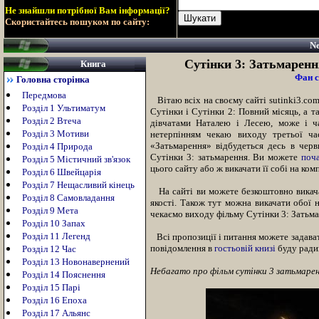
Не знайшли потрібної Вам інформації?
Скористайтесь пошуком по сайту:
Ne
Сутінки 3: Затьмаренн
Книга
Фан с
Головна сторінка
Передмова
Вітаю всіх на своєму сайті
sutinki3.co
Розділ 1 Ультиматум
Сутінки і Сутінки 2: Повний місяць
,
а та
Розділ 2 Втеча
дівчатами Наталею і Лесею, може і ч
Розділ 3 Мотиви
нетерпінням чекаю виходу третьої ча
«Затьмарення» відбудеться десь в черв
Розділ 4 Природа
Сутінки 3: затьмарення. Ви можете
поч
Розділ 5 Містичний зв'язок
цього сайту або ж викачати її собі на ком
Розділ 6 Швейцарія
Розділ 7 Нещасливий кінець
На сайті ви можете безкоштовно викача
Розділ 8 Самовладання
якості. Також тут можна викачати обої н
Розділ 9 Мета
чекаємо виходу фільму Сутінки 3: Затьмар
Розділ 10 Запах
Розділ 11 Легенд
Всі пропозиції і питання можете задава
повідомлення в
гостьовій книзі
буду радий
Розділ 12 Час
Розділ 13 Новонавернений
Небагато про фільм сутінки 3 затьмарен
Розділ 14 Пояснення
Розділ 15 Парі
Розділ 16 Епоха
Розділ 17 Альянс