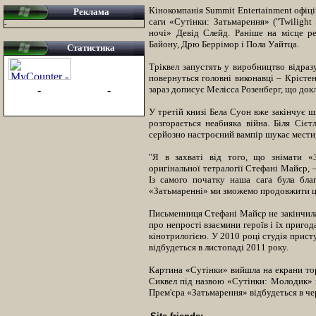
Кінокомпанія Summit Entertainment офіц
Реклама
саги «Сутінки: Затьмарення» ("Twilight 
-
ночі» Девід Слейд. Раніше на місце ре
Байону, Дрю Беррімор і Пола Уайтца.
Статистика
Тріквел запустять у виробництво відраз
повернуться головні виконавці – Крісте
-
-
зараз дописує Мелісса Розенберг, що док
У третій книзі Бела Суон вже закінчує шк
розгорається неабияка війна. Біля Сіє
серйозно настроєний вампір шукає мести,
"Я в захваті від того, що знімати 
оригінальної тетралогії Стефані Майєр, 
Із самого початку наша сага була бла
«Затьмаренні» ми зможемо продовжити ц
Письменниця Стефані Майєр не закінчила 
про непрості взаємини героїв і їх приго
кінотрилогією. У 2010 році студія присту
відбудеться в листопаді 2011 року.
Картина «Сутінки» вийшла на екрани торі
Сиквел під назвою «Сутінки: Молодик» в
Прем'єра «Затьмарення» відбудеться в че