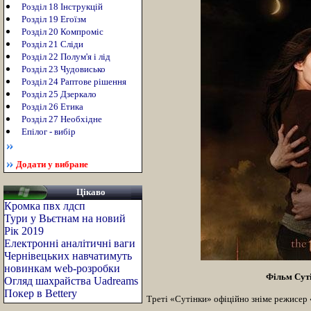
Розділ 18 Інструкцій
Розділ 19 Егоїзм
Розділ 20 Компроміс
Розділ 21 Сліди
Розділ 22 Полум'я і лід
Розділ 23 Чудовисько
Розділ 24 Раптове рішення
Розділ 25 Дзеркало
Розділ 26 Етика
Розділ 27 Необхідне
Епілог - вибір
Додати у вибране
Цікаво
Кромка пвх лдсп
Тури у Вьєтнам на новий
Рік 2019
Електронні аналітичні ваги
Чернівецьких навчатимуть
новинкам web-розробки
Фільм Суті
Огляд шахрайства Uadreams
Покер в Bettery
Треті «Сутінки» офіційно зніме режисер 