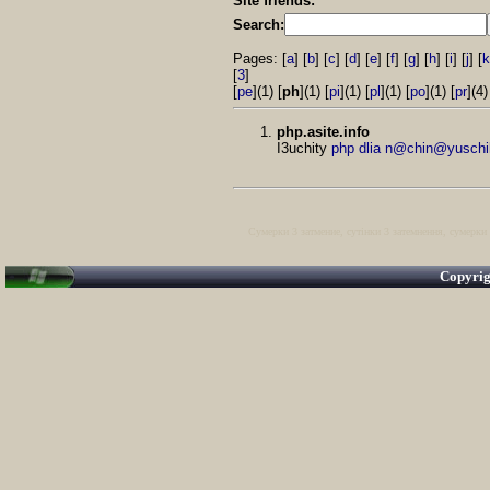
Site friends:
Search:
Pages: [
a
] [
b
] [
c
] [
d
] [
e
] [
f
] [
g
] [
h
] [
i
] [
j
] [
k
[
3
]
[
pe
](1) [
ph
](1) [
pi
](1) [
pl
](1) [
po
](1) [
pr
](4)
php.asite.info
I3uchity
php dlia n@chin@yuschi
Сумерки 3 затмение
,
сутінки 3 затемнення
,
сумерки 
Copyri